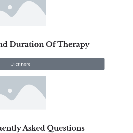
nd Duration Of Therapy
Click here
uently Asked Questions