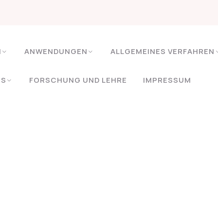
H
ANWENDUNGEN
ALLGEMEINES VERFAHREN
ES
FORSCHUNG UND LEHRE
IMPRESSUM
HOME
ORGANIZATIONAL
Organizational