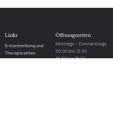
Links
Öffnungszeiten
Montags – Donnerstags
Erstanmeldung und
09:00 bis 13:00
Therapiezeiten
16:30 bis 18:30
FAQ – Häufige Fragen
Freitags:
Login
09:00 bis 12:00
Impressum
Termine nur nach Vereinba
Rechtliche Hinweise