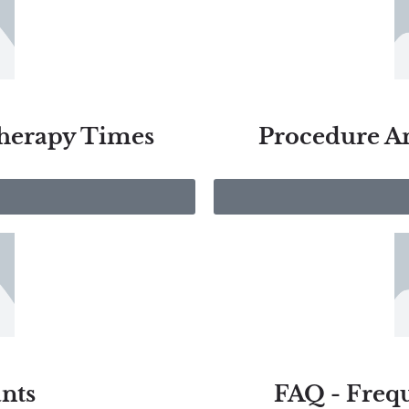
Therapy Times
Procedure A
nts
FAQ - Freq