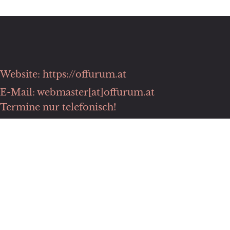
Website: https://offurum.at
E-Mail: webmaster[at]offurum.at
Termine nur telefonisch!
Phone: +43 664 2017234