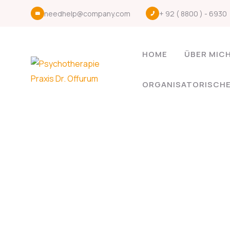
needhelp@company.com
+ 92 ( 8800 ) - 6930
HOME
ÜBER MIC
ORGANISATORISCH