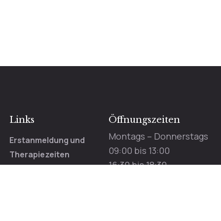
Links
Öffnungszeiten
Montags – Donnerstags
Erstanmeldung und
09:00 bis 13:00
Therapiezeiten
16:30 bis 18:30
FAQ – Häufige Fragen
Freitags:
Login
09:00 bis 12:00
Impressum
Termine nur nach Vereinba
Rechtliche Hinweise