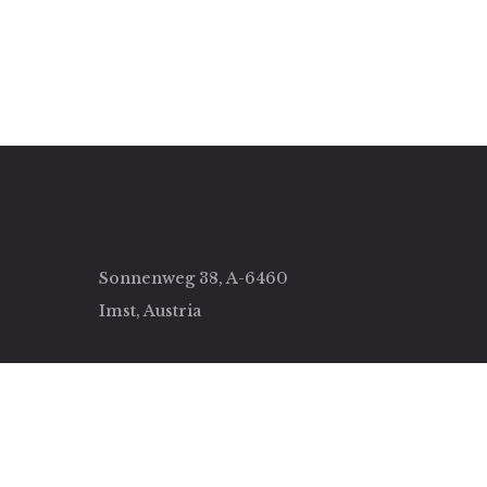
Sonnenweg 38, A-6460
Imst, Austria
rung!