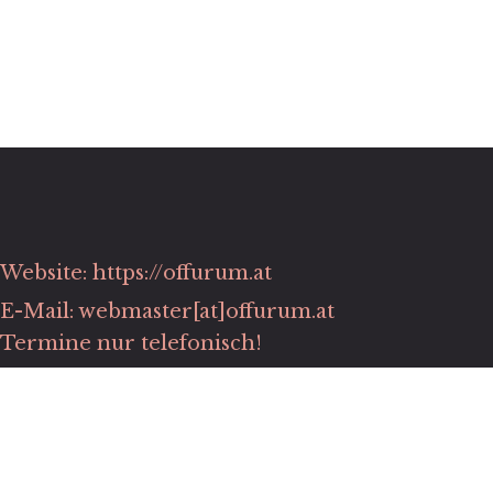
Website: https://offurum.at
E-Mail: webmaster[at]offurum.at
Termine nur telefonisch!
Phone: +43 664 2017234