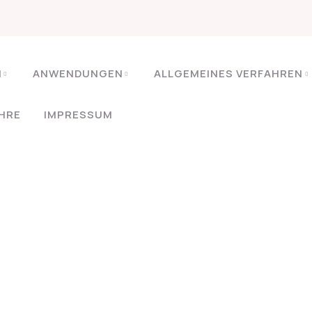
H
ANWENDUNGEN
ALLGEMEINES VERFAHREN
HRE
IMPRESSUM
HOME
BEHAVIORAL PROBLEMS
Behavioral Problem